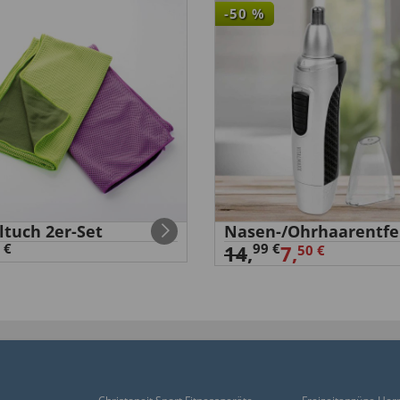
-50
%
r bis 50 Euroscheine. ”
ltuch 2er-Set
Nasen-/Ohrhaarentfe
 €
99 €
14
,
7,
50 €