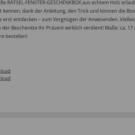
edle RÄTSEL-FENSTER-GESCHENKBOX aus echtem Holz erlaubt 
bst kennen, dank der Anleitung, den Trick und können die Bo
erst entdecken – zum Vergnügen der Anwesenden. Vielleic
 der Beschenkte Ihr Präsent wirklich verdient! Maße: ca. 17 x
e bestellen!
load
load