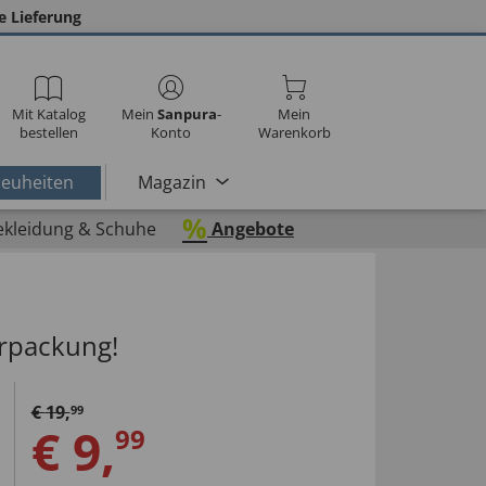
e Lieferung
Mit Katalog
Mein
Sanpura
-
Mein
bestellen
Konto
Warenkorb
euheiten
Magazin
%
ekleidung & Schuhe
Angebote
rpackung!
€
19
,
99
€
9
,
99