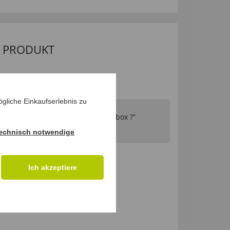
M PRODUKT
gliche Einkaufserlebnis zu
lage der Rätsel-Fenster-Geschenkbox ?”
4.2017 15:51:44
echnisch notwendige
Ich akzeptiere
sverkauft.Alternativartikel 39909”
s am 28.04.2017 10:47:20