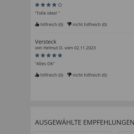
“Tolle Idee! ”
hilfreich (
0
)
nicht hilfreich (
0
)
Versteck
von
Helmut D
. vom
02.11.2023
“Alles OK”
hilfreich (
0
)
nicht hilfreich (
0
)
Tolle Idee
von
Burkhard S
. vom
15.12.2022
“TOLL, TOLL, TOLL! Der Überraschungs - „Gag“ ge
es bei Bedarf nochmals bestellen”
AUSGEWÄHLTE EMPFEHLUNGEN F
hilfreich (
0
)
nicht hilfreich (
0
)