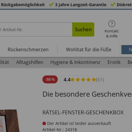
 Rückgabemöglichkeit
3 Jahre Langzeit-Garantie
Diskret
Suchen
Kontakt
& Hilfe
Rückenschmerzen
Wohltat für die Füße
N
lität
Alltagshilfen
Hygiene & Inkontinenz
Erotik
B
4.4
(61)
-
50
%
Die besondere Geschenkve
RÄTSEL-FENSTER-GESCHENKBOX
Der Artikel ist leider ausverkauft
Artikel-Nr.:
24318