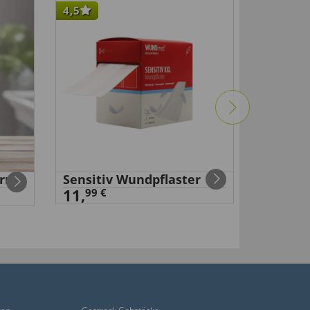
4,5
4,5
rner
Sensitiv Wundpflaster
Erste-H
11,
2,
99 €
99 €