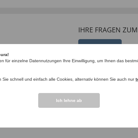
IHRE FRAGEN ZU
Frage stellen
pura!
ngen >>
en für einzelne Datennutzungen Ihre Einwilligung, um Ihnen das bestmö
“Wann gibt es eine Neuauf
fragte Andreas L. am 27.0
n Sie schnell und einfach alle Cookies, alternativ können Sie auch nur
t
Ich lehne ab
“24318 ist leider Au
antwortete EUROtop