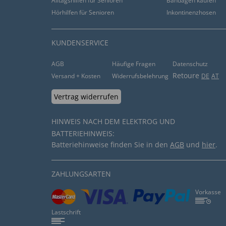
Alltagshilfen für Senioren
Bandagen kaufen
Hörhilfen für Senioren
Inkontinenzhosen
hilfreich (
0
)
nicht hilfreich (
0
)
Tip Top..
KUNDENSERVICE
von
Giusep B
. vom
19.12.2019
AGB
Häufige Fragen
Datenschutz
Retoure
Versand + Kosten
Widerrufsbelehrung
DE
AT
“Super Geshenkidee..”
Vertrag widerrufen
hilfreich (
2
)
nicht hilfreich (
0
)
HINWEIS NACH DEM ELEKTROG UND
Rätselbox
BATTERIEHINWEIS:
von
Udo S
. vom
17.12.2019
Batteriehinweise finden Sie in den
AGB
und
hier
.
“Prima”
ZAHLUNGSARTEN
hilfreich (
0
)
nicht hilfreich (
0
)
Vorkasse
Rätsel-Fenster
Lastschrift
von
Hans Günther O
. vom
06.12.2019