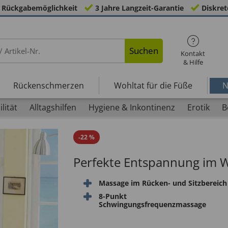
 Rückgabemöglichkeit
3 Jahre Langzeit-Garantie
Diskret
Suchen
Kontakt
& Hilfe
Rückenschmerzen
Wohltat für die Füße
N
lität
Alltagshilfen
Hygiene & Inkontinenz
Erotik
B
-
22
%
Perfekte Entspannung im
Massage im Rücken- und Sitzbereich
8-Punkt
Schwingungsfrequenzmassage