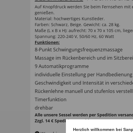
Auf Knopfdruck werden Sie beim Fernsehen mit
genießen.
Material: hochwertiges Kunstleder.
Farben: Schwarz, Beige. Gewicht: ca. 28 kg.
Maße (L x B x H): aufrecht: 70 x 70 x 105 cm, lieg
Spannung: 220-240 V, 50/60 Hz, 60 Watt
Funktionen:
8-Punkt Schwingungsfrequenzmassage
Massage im Rückenbereich und im Sitzbere
9 Automatikprogramme
individuelle Einstellung per Handbedienung
Geschwindigkeit und Intensität in verschied
Rückenlehne manuell und stufenlos verstel
Timerfunktion
drehbar
Alle unsere Sessel werden per Spedition versandt
Zzgl. 14 € Speditionszuschlag.
Herzlich willkommen bei San