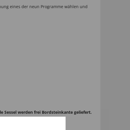
enung eines der neun Programme wählen und
e Sessel werden frei Bordsteinkante geliefert.