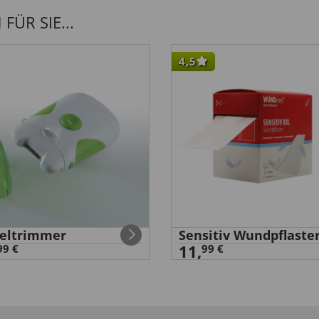
ÜR SIE...
4,5
eltrimmer
Sensitiv Wundpflaste
11,
99 €
99 €