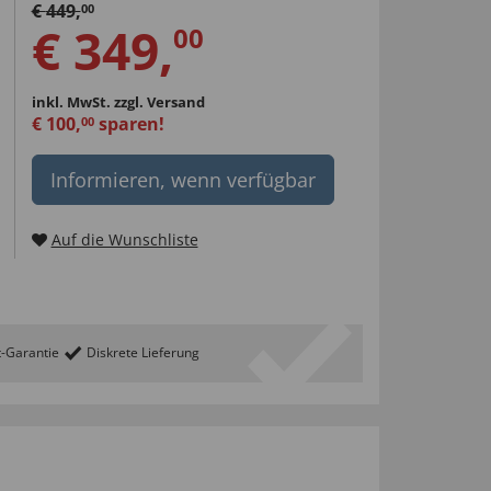
€
449
,
00
€
349
,
00
inkl. MwSt.
zzgl. Versand
€
100
,
sparen!
00
Informieren, wenn verfügbar
Auf die Wunschliste
t-Garantie
Diskrete Lieferung