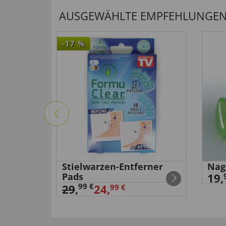
AUSGEWÄHLTE EMPFEHLUNGEN F
-17
%
niger
Stielwarzen-Entferner
Nag
Pads
19,
99 €
29
,
24,
99 €