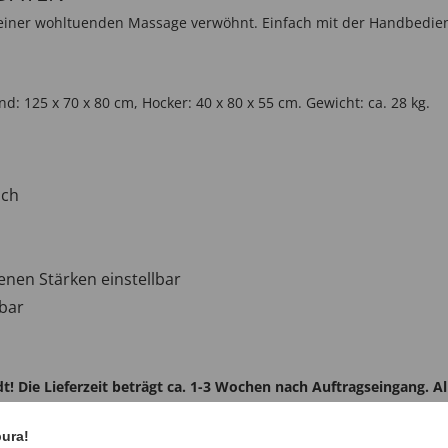
 einer wohltuenden Massage verwöhnt. Einfach mit der Handbedi
end: 125 x 70 x 80 cm, Hocker: 40 x 80 x 55 cm. Gewicht: ca. 28 kg.
ich
enen Stärken einstellbar
lbar
! Die Lieferzeit beträgt ca. 1-3 Wochen nach Auftragseingang. All
pura!