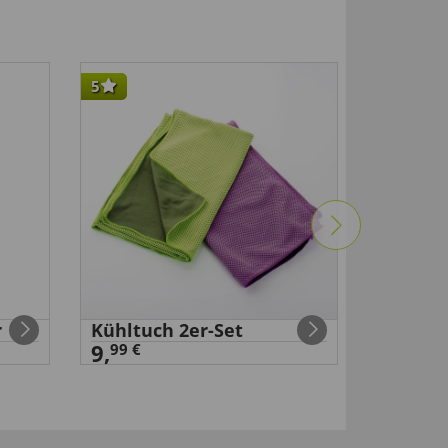
5
-30
%
r
Kühltuch 2er-Set
Hornha
9,
99 €
99 €
9
,
6,