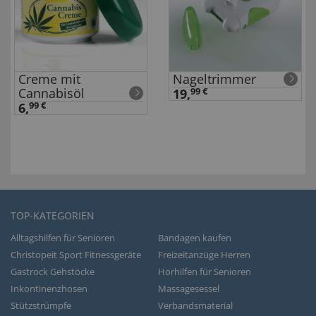
Creme mit
Nageltrimmer
Cannabisöl
19,
99 €
6,
99 €
TOP-KATEGORIEN
Alltagshilfen für Senioren
Bandagen kaufen
Christopeit Sport Fitnessgeräte
Freizeitanzüge Herren
Gastrock Gehstöcke
Hörhilfen für Senioren
Inkontinenzhosen
Massagesessel
Stützstrümpfe
Verbandsmaterial