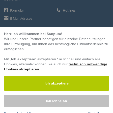
Formular
Hotlines
E-Mail-Adresse
Herzlich willkommen bei Sanpura!
ZAHLUNGSARTEN
Wir und unsere Partner benötigen für einzelne Datennutzungen
Vorkasse
Ihre Einwilligung, um Ihnen das bestmögliche Einkaufserlebnis zu
ermöglichen.
Rechnung
Lastschrift
Mit „
Ich akzeptiere
“ akzeptieren Sie schnell und einfach alle
Cookies, alternativ können Sie auch nur
technisch notwendige
Cookies akzeptieren
.
BESUCHEN SIE UNS
Ich akzeptiere
Ich lehne ab