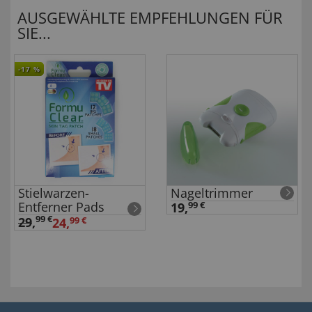
AUSGEWÄHLTE EMPFEHLUNGEN FÜR
SIE...
-17
%
Stielwarzen-
Nageltrimmer
Entferner Pads
19,
99 €
99 €
29
,
24,
99 €