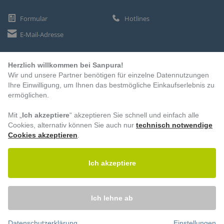
Formular
Hotlines
E-Mail-Adresse
Herzlich willkommen bei Sanpura!
ZAHLUNGSARTEN
Wir und unsere Partner benötigen für einzelne Datennutzungen
Vorkasse
Ihre Einwilligung, um Ihnen das bestmögliche Einkaufserlebnis zu
ermöglichen.
Rechnung
Lastschrift
Mit „
Ich akzeptiere
“ akzeptieren Sie schnell und einfach alle
Cookies, alternativ können Sie auch nur
technisch notwendige
Cookies akzeptieren
.
BESUCHEN SIE UNS
Ich akzeptiere
Ich lehne ab
Datenschutzerklärung
Einstellungen
© 2026 – Sanpura. Alle Rechte vorbehalten.