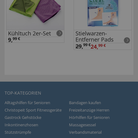
Kühltuch 2er-Set
Stielwarzen-
Entferner Pads
9,
99 €
99 €
29
,
24,
99 €
TOP-KATEGORIEN
Alltagshilfen für Senioren
Bandagen kaufen
Christopeit Sport Fitnessgeräte
Freizeitanzüge Herren
Gastrock Gehstöcke
Hörhilfen für Senioren
Inkontinenzhosen
Massagesessel
Stützstrümpfe
Verbandsmaterial