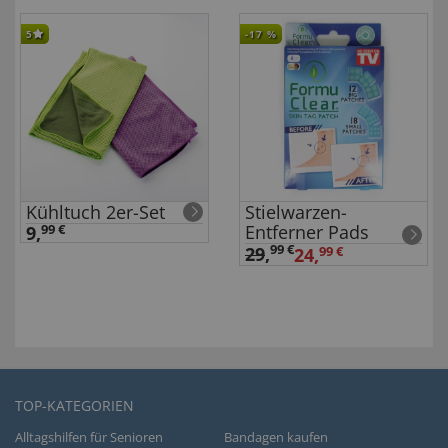
5
-17
%
Kühltuch 2er-Set
Stielwarzen-
Entferner Pads
9,
99 €
99 €
29
,
24,
99 €
TOP-KATEGORIEN
Alltagshilfen für Senioren
Bandagen kaufen