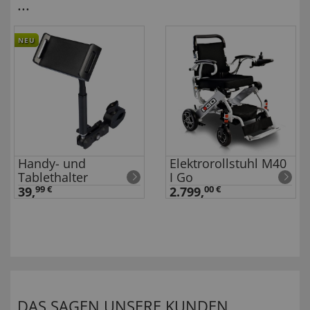
...
NEU
Handy- und
Elektrorollstuhl M40
Tablethalter
I Go
39,
99 €
2.799,
00 €
DAS SAGEN UNSERE KUNDEN