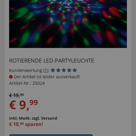
ROTIERENDE LED-PARTYLEUCHTE
Kundenwertung (
1
):
Der Artikel ist leider ausverkauft
Artikel-Nr.:
25024
€
19
,
99
€
9
,
99
inkl. MwSt.
zzgl. Versand
€
10
,
sparen!
00