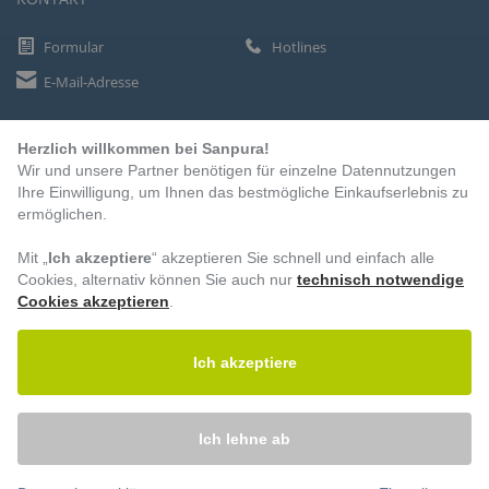
Formular
Hotlines
E-Mail-Adresse
Herzlich willkommen bei Sanpura!
ZAHLUNGSARTEN
Wir und unsere Partner benötigen für einzelne Datennutzungen
Vorkasse
Ihre Einwilligung, um Ihnen das bestmögliche Einkaufserlebnis zu
ermöglichen.
Rechnung
Lastschrift
Mit „
Ich akzeptiere
“ akzeptieren Sie schnell und einfach alle
Cookies, alternativ können Sie auch nur
technisch notwendige
Cookies akzeptieren
.
BESUCHEN SIE UNS
Ich akzeptiere
Ich lehne ab