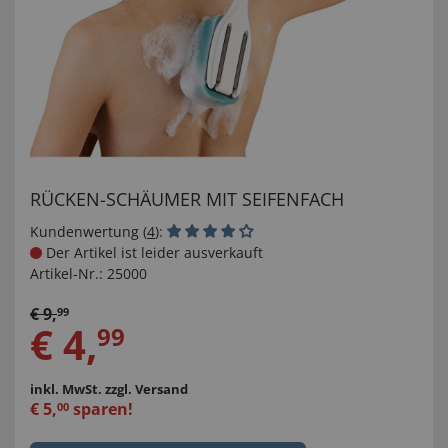
RÜCKEN-SCHÄUMER MIT SEIFENFACH
Kundenwertung (
4
):
Der Artikel ist leider ausverkauft
Artikel-Nr.:
25000
€
9
,
99
€
4
,
99
inkl. MwSt.
zzgl. Versand
€
5
,
sparen!
00