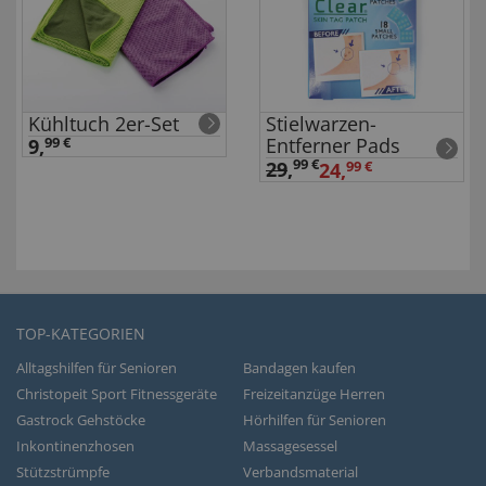
Kühltuch 2er-Set
Stielwarzen-
Entferner Pads
9,
99 €
99 €
29
,
24,
99 €
TOP-KATEGORIEN
Alltagshilfen für Senioren
Bandagen kaufen
Christopeit Sport Fitnessgeräte
Freizeitanzüge Herren
Gastrock Gehstöcke
Hörhilfen für Senioren
Inkontinenzhosen
Massagesessel
Stützstrümpfe
Verbandsmaterial