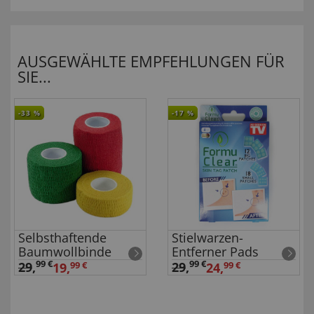
AUSGEWÄHLTE EMPFEHLUNGEN FÜR
SIE...
-33
%
-17
%
Selbsthaftende
Stielwarzen-
Baumwollbinde
Entferner Pads
99 €
99 €
29
,
29
,
19,
99 €
24,
99 €