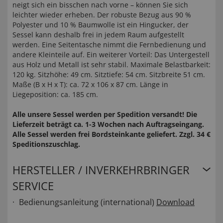
neigt sich ein bisschen nach vorne – können Sie sich
leichter wieder erheben. Der robuste Bezug aus 90 %
Polyester und 10 % Baumwolle ist ein Hingucker, der
Sessel kann deshalb frei in jedem Raum aufgestellt
werden. Eine Seitentasche nimmt die Fernbedienung und
andere Kleinteile auf. Ein weiterer Vorteil: Das Untergestell
aus Holz und Metall ist sehr stabil. Maximale Belastbarkeit:
120 kg. Sitzhöhe: 49 cm. Sitztiefe: 54 cm. Sitzbreite 51 cm.
Maße (B x H x T): ca. 72 x 106 x 87 cm. Länge in
Liegeposition: ca. 185 cm.
Alle unsere Sessel werden per Spedition versandt! Die
Lieferzeit beträgt ca. 1-3 Wochen nach Auftragseingang.
Alle Sessel werden frei Bordsteinkante geliefert. Zzgl. 34 €
Speditionszuschlag.
HERSTELLER / INVERKEHRBRINGER
SERVICE
Bedienungsanleitung (international)
Download