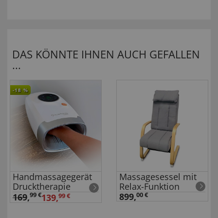
DAS KÖNNTE IHNEN AUCH GEFALLEN
...
-18
%
Handmassagegerät
Massagesessel mit
Drucktherapie
Relax-Funktion
99 €
899,
00 €
169
,
139,
99 €