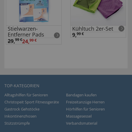
Stielwarzen-
Kühltuch 2er-Set
Entferner Pads
9,
99 €
99 €
29
,
24,
99 €
TOP-KATEGORIEN
Alltagshilfen für Senioren
Bandagen kaufen
Christopeit Sport Fitnessgeräte
Freizeitanzüge Herren
Gastrock Gehstöcke
Hörhilfen für Senioren
Inkontinenzhosen
Massagesessel
Stützstrümpfe
Verbandsmaterial