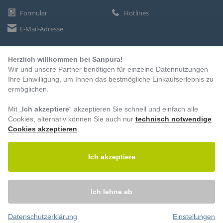
Formular
Hotlines
E-Mail-Adresse
Herzlich willkommen bei Sanpura!
ZAHLUNGSARTEN
Wir und unsere Partner benötigen für einzelne Datennutzungen
Vorkasse
Ihre Einwilligung, um Ihnen das bestmögliche Einkaufserlebnis zu
ermöglichen.
Rechnung
Lastschrift
Mit „
Ich akzeptiere
“ akzeptieren Sie schnell und einfach alle
Cookies, alternativ können Sie auch nur
technisch notwendige
Cookies akzeptieren
.
BESUCHEN SIE UNS
Ich akzeptiere
Ich lehne ab
Datenschutzerklärung
Einstellungen
© 2026 – Sanpura. Alle Rechte vorbehalten.