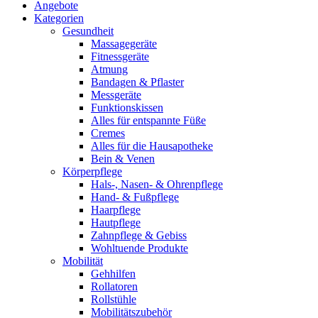
Angebote
Kategorien
Gesundheit
Massagegeräte
Fitnessgeräte
Atmung
Bandagen & Pflaster
Messgeräte
Funktionskissen
Alles für entspannte Füße
Cremes
Alles für die Hausapotheke
Bein & Venen
Körperpflege
Hals-, Nasen- & Ohrenpflege
Hand- & Fußpflege
Haarpflege
Hautpflege
Zahnpflege & Gebiss
Wohltuende Produkte
Mobilität
Gehhilfen
Rollatoren
Rollstühle
Mobilitätszubehör