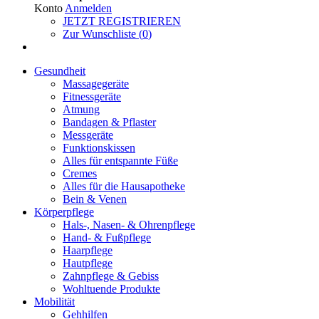
Konto
Anmelden
JETZT REGISTRIEREN
Zur Wunschliste (
0
)
Gesundheit
Massagegeräte
Fitnessgeräte
Atmung
Bandagen & Pflaster
Messgeräte
Funktionskissen
Alles für entspannte Füße
Cremes
Alles für die Hausapotheke
Bein & Venen
Körperpflege
Hals-, Nasen- & Ohrenpflege
Hand- & Fußpflege
Haarpflege
Hautpflege
Zahnpflege & Gebiss
Wohltuende Produkte
Mobilität
Gehhilfen