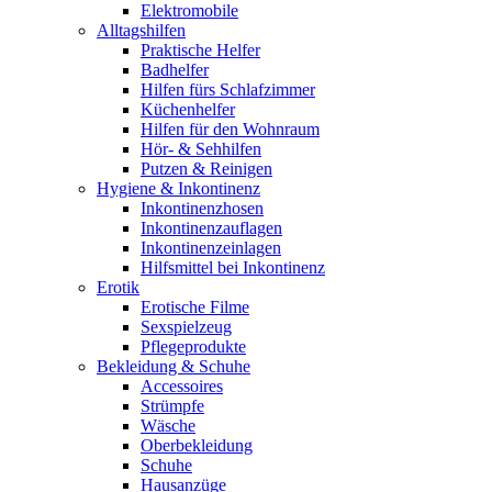
Elektromobile
Alltagshilfen
Praktische Helfer
Badhelfer
Hilfen fürs Schlafzimmer
Küchenhelfer
Hilfen für den Wohnraum
Hör- & Sehhilfen
Putzen & Reinigen
Hygiene & Inkontinenz
Inkontinenzhosen
Inkontinenzauflagen
Inkontinenzeinlagen
Hilfsmittel bei Inkontinenz
Erotik
Erotische Filme
Sexspielzeug
Pflegeprodukte
Bekleidung & Schuhe
Accessoires
Strümpfe
Wäsche
Oberbekleidung
Schuhe
Hausanzüge