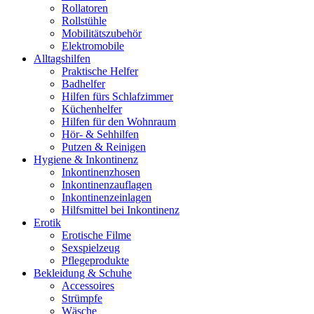
Rollatoren
Rollstühle
Mobilitätszubehör
Elektromobile
Alltagshilfen
Praktische Helfer
Badhelfer
Hilfen fürs Schlafzimmer
Küchenhelfer
Hilfen für den Wohnraum
Hör- & Sehhilfen
Putzen & Reinigen
Hygiene & Inkontinenz
Inkontinenzhosen
Inkontinenzauflagen
Inkontinenzeinlagen
Hilfsmittel bei Inkontinenz
Erotik
Erotische Filme
Sexspielzeug
Pflegeprodukte
Bekleidung & Schuhe
Accessoires
Strümpfe
Wäsche