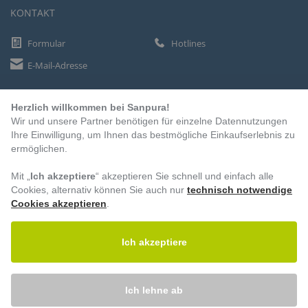
KONTAKT
Formular
Hotlines
E-Mail-Adresse
Herzlich willkommen bei Sanpura!
ZAHLUNGSARTEN
Wir und unsere Partner benötigen für einzelne Datennutzungen
Vorkasse
Ihre Einwilligung, um Ihnen das bestmögliche Einkaufserlebnis zu
ermöglichen.
Rechnung
Lastschrift
Mit „
Ich akzeptiere
“ akzeptieren Sie schnell und einfach alle
Cookies, alternativ können Sie auch nur
technisch notwendige
Cookies akzeptieren
.
BESUCHEN SIE UNS
Ich akzeptiere
Ich lehne ab