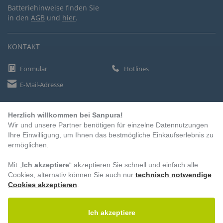
Batteriehinweise finden Sie
in den
AGB
und
hier
.
KONTAKT
Formular
Hotlines
E-Mail-Adresse
Herzlich willkommen bei Sanpura!
ZAHLUNGSARTEN
Wir und unsere Partner benötigen für einzelne Datennutzungen
Vorkasse
Ihre Einwilligung, um Ihnen das bestmögliche Einkaufserlebnis zu
ermöglichen.
Rechnung
Lastschrift
Mit „
Ich akzeptiere
“ akzeptieren Sie schnell und einfach alle
Cookies, alternativ können Sie auch nur
technisch notwendige
Cookies akzeptieren
.
BESUCHEN SIE UNS
Ich akzeptiere