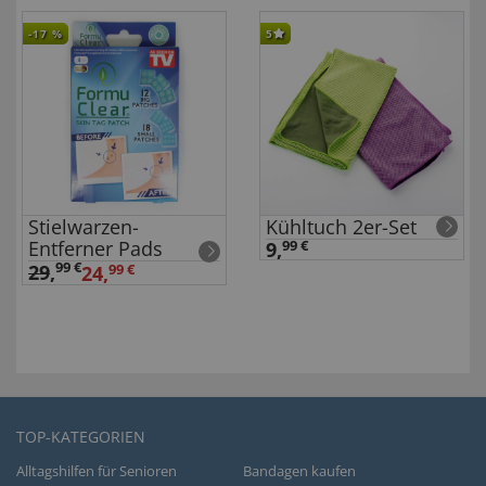
-17
%
5
Stielwarzen-
Kühltuch 2er-Set
Entferner Pads
9,
99 €
99 €
29
,
24,
99 €
TOP-KATEGORIEN
Alltagshilfen für Senioren
Bandagen kaufen