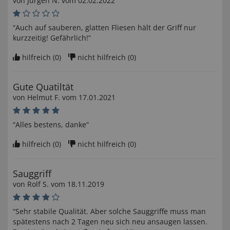
von
Jürgen N
. vom
02.02.2022
“Auch auf sauberen, glatten Fliesen hält der Griff nur
kurzzeitig! Gefährlich!”
hilfreich (
0
)
nicht hilfreich (
0
)
Gute Quatiltät
von
Helmut F
. vom
17.01.2021
“Alles bestens, danke”
hilfreich (
0
)
nicht hilfreich (
0
)
Sauggriff
von
Rolf S
. vom
18.11.2019
“Sehr stabile Qualität. Aber solche Sauggriffe muss man
spätestens nach 2 Tagen neu sich neu ansaugen lassen.