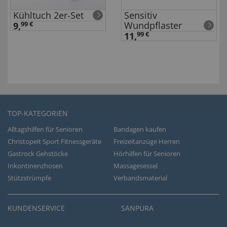
Kühltuch 2er-Set
Sensitiv
Wundpflaster
9,
99 €
11,
99 €
TOP-KATEGORIEN
Alltagshilfen für Senioren
Bandagen kaufen
Christopeit Sport Fitnessgeräte
Freizeitanzüge Herren
Gastrock Gehstöcke
Hörhilfen für Senioren
Inkontinenzhosen
Massagesessel
Stützstrümpfe
Verbandsmaterial
KUNDENSERVICE
SANPURA