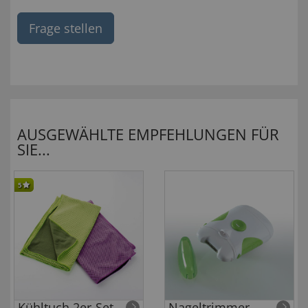
Frage stellen
AUSGEWÄHLTE EMPFEHLUNGEN FÜR
SIE...
5
Kühltuch 2er-Set
Nageltrimmer