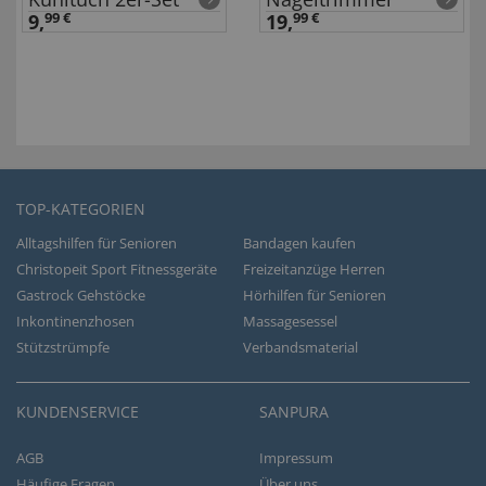
9,
99 €
19,
99 €
TOP-KATEGORIEN
Alltagshilfen für Senioren
Bandagen kaufen
Christopeit Sport Fitnessgeräte
Freizeitanzüge Herren
Gastrock Gehstöcke
Hörhilfen für Senioren
Inkontinenzhosen
Massagesessel
Stützstrümpfe
Verbandsmaterial
KUNDENSERVICE
SANPURA
AGB
Impressum
Häufige Fragen
Über uns