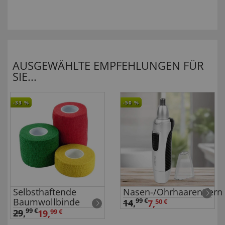
AUSGEWÄHLTE EMPFEHLUNGEN FÜR
SIE...
-33
%
-50
%
Selbsthaftende
Nasen-/Ohrhaarentfern
Baumwollbinde
99 €
14
,
7,
50 €
99 €
29
,
19,
99 €