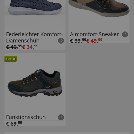
Federleichter Komfort-
Aircomfort-Sneaker
Damenschuh
€
99
,
99
€
49
,
99
€
49
,
99
€
34
,
99
5.0
Funktionsschuh
€
69
,
99