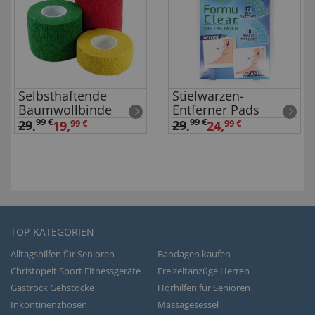
Selbsthaftende
Stielwarzen-
Baumwollbinde
Entferner Pads
99 €
99 €
29
,
29
,
19,
99 €
24,
99 €
TOP-KATEGORIEN
Alltagshilfen für Senioren
Bandagen kaufen
Christopeit Sport Fitnessgeräte
Freizeitanzüge Herren
Gastrock Gehstöcke
Hörhilfen für Senioren
Inkontinenzhosen
Massagesessel