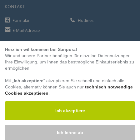
KONTAKT
Formular
Hotlines
E-Mail-Adresse
Herzlich willkommen bei Sanpura!
ZAHLUNGSARTEN
Wir und unsere Partner benötigen für einzelne Datennutzungen
Vorkasse
Ihre Einwilligung, um Ihnen das bestmögliche Einkaufserlebnis zu
ermöglichen.
Rechnung
Lastschrift
Mit „
Ich akzeptiere
“ akzeptieren Sie schnell und einfach alle
Cookies, alternativ können Sie auch nur
technisch notwendige
Cookies akzeptieren
.
BESUCHEN SIE UNS
Ich akzeptiere
Ich lehne ab