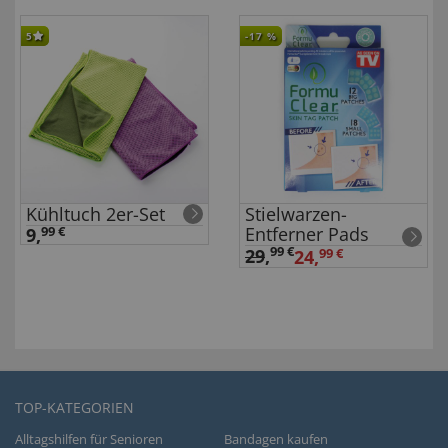
5
-17
%
Kühltuch 2er-Set
Stielwarzen-
Entferner Pads
9,
99 €
99 €
29
,
24,
99 €
TOP-KATEGORIEN
Alltagshilfen für Senioren
Bandagen kaufen