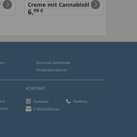
r
Creme mit Cannabisöl
Nasen-
6,
99 €
99 €
14
,
ren
Gastrock Gehstöcke
Verbandsmaterial
KONTAKT
iere
Formular
Hotlines
reich
E-Mail-Adresse