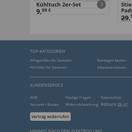
Kühltuch 2er-Set
Sti
9,
Pad
99 €
29
,
TOP-KATEGORIEN
Alltagshilfen für Senioren
Bandagen kaufen
Hörhilfen für Senioren
Inkontinenzhosen
KUNDENSERVICE
AGB
Häufige Fragen
Datenschutz
Retoure
Versand + Kosten
Widerrufsbelehrung
DE
AT
Vertrag widerrufen
HINWEIS NACH DEM ELEKTROG UND