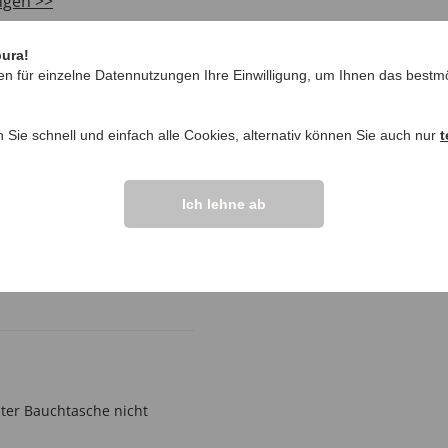
ngen >>
pura!
en für einzelne Datennutzungen Ihre Einwilligung, um Ihnen das bestmö
n Sie schnell und einfach alle Cookies, alternativ können Sie auch nur
t
Ich lehne ab
einen Erwartungen.”
lter Bauchtasche nicht