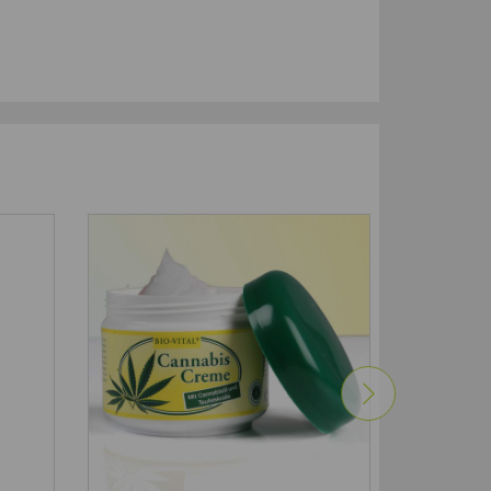
-50
%