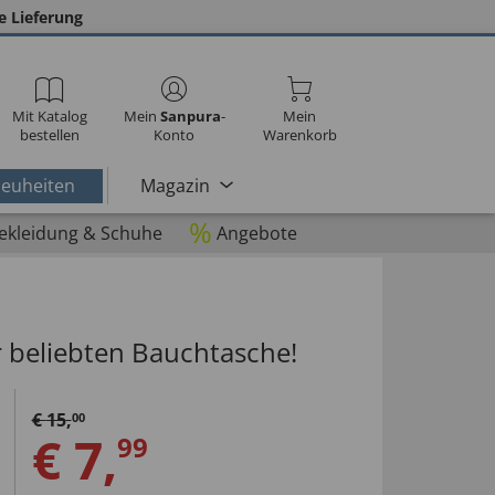
e Lieferung
Mit Katalog
Mein
Sanpura
-
Mein
bestellen
Konto
Warenkorb
euheiten
Magazin
%
ekleidung & Schuhe
Angebote
r beliebten Bauchtasche!
€
15
,
00
€
7
,
99