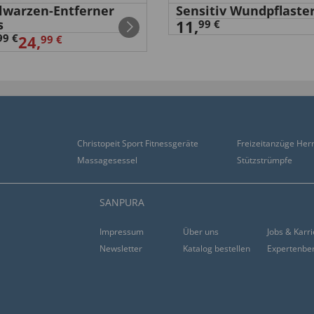
elwarzen-Entferner
Sensitiv Wundpflaste
s
11,
99 €
99 €
24,
99 €
Christopeit Sport Fitnessgeräte
Freizeitanzüge Her
Massagesessel
Stützstrümpfe
SANPURA
Impressum
Über uns
Jobs & Karr
Newsletter
Katalog bestellen
Expertenbe