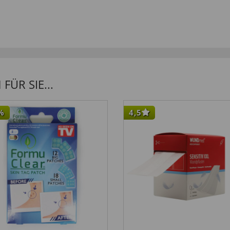
ÜR SIE...
%
4,5