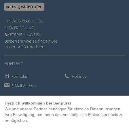
Vertrag widerrufen
HINWEIS NACH DEM
ELEKTROG UND
BATTERIEHINWEIS:
Batteriehinweise finden Sie
in den
AGB
und
hier
.
KONTAKT
Formular
Hotlines
E-Mail-Adresse
Herzlich willkommen bei Sanpura!
ZAHLUNGSARTEN
Wir und unsere Partner benötigen für einzelne Datennutzungen
Vorkasse
Ihre Einwilligung, um Ihnen das bestmögliche Einkaufserlebnis zu
ermöglichen.
Rechnung
Lastschrift