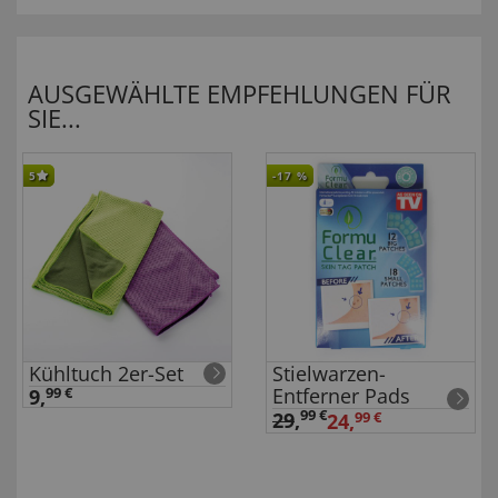
AUSGEWÄHLTE EMPFEHLUNGEN FÜR
SIE...
5
-17
%
Kühltuch 2er-Set
Stielwarzen-
Entferner Pads
9,
99 €
99 €
29
,
24,
99 €