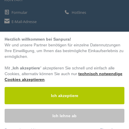
Formular
Hotlines
E-Mail-Adresse
Herzlich willkommen bei Sanpura!
ZAHLUNGSARTEN
Wir und unsere Partner benötigen für einzelne Datennutzungen
Vorkasse
Ihre Einwilligung, um Ihnen das bestmögliche Einkaufserlebnis zu
ermöglichen.
Rechnung
Lastschrift
Mit „
Ich akzeptiere
“ akzeptieren Sie schnell und einfach alle
Cookies, alternativ können Sie auch nur
technisch notwendige
Cookies akzeptieren
.
BESUCHEN SIE UNS
Ich akzeptiere
Ich lehne ab