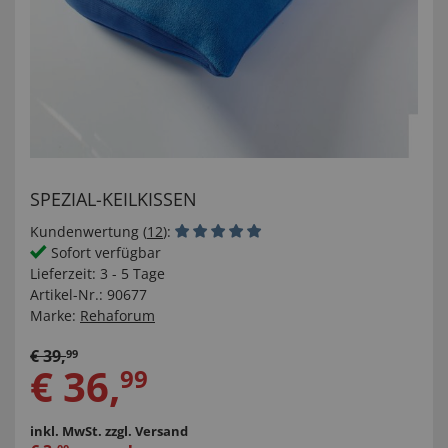
SPEZIAL-KEILKISSEN
Kundenwertung (
12
):
Sofort verfügbar
Lieferzeit:
3 - 5 Tage
Artikel-Nr.:
90677
Marke:
Rehaforum
€
39
,
99
€
36
,
99
inkl. MwSt.
zzgl. Versand