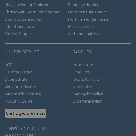
Alltagshilfen für Senioren
Bandagen kaufen
Christopeit Sport Fitnessgeräte
Freizeitanzüge Herren
Gastrock Gehstöcke
Hörhilfen für Senioren
Inkontinenzhosen
Massagesessel
Stützstrümpfe
Verbandsmaterial
KUNDENSERVICE
SANPURA
AGB
Impressum
Häufige Fragen
Über uns
Datenschutz
Jobs & Karriere
Versand + Kosten
Newsletter
Widerrufsbelehrung
Katalog bestellen
Retoure
DE
AT
Expertenbereich
Vertrag widerrufen
HINWEIS NACH DEM
ELEKTROG UND