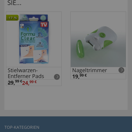
SIE...
-17
%
Stielwarzen-
Nageltrimmer
Entferner Pads
19,
99 €
99 €
29
,
24,
99 €
TOP-KATEGORIEN