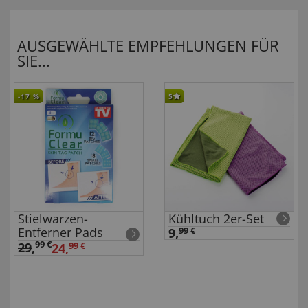
AUSGEWÄHLTE EMPFEHLUNGEN FÜR
SIE...
-17
%
5
Stielwarzen-
Kühltuch 2er-Set
Entferner Pads
9,
99 €
99 €
29
,
24,
99 €