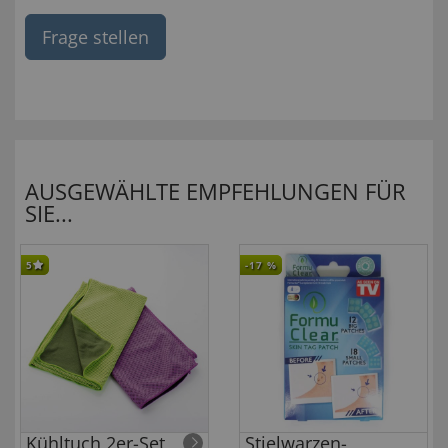
Frage stellen
AUSGEWÄHLTE EMPFEHLUNGEN FÜR
SIE...
5
-17
%
Kühltuch 2er-Set
Stielwarzen-