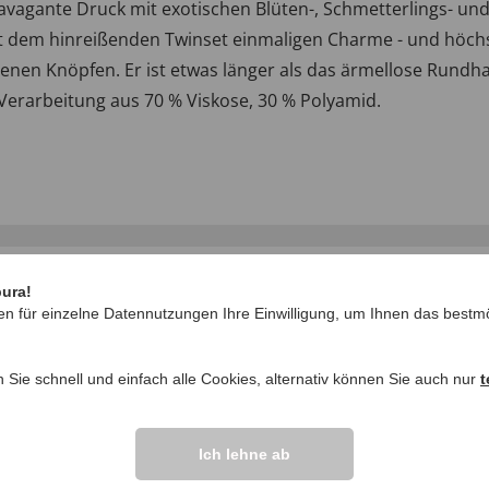
avagante Druck mit exotischen Blüten-, Schmetterlings- un
bt dem hinreißenden Twinset einmaligen Charme - und höchs
nen Knöpfen. Er ist etwas länger als das ärmellose Rundha
-Verarbeitung aus 70 % Viskose, 30 % Polyamid.
pura!
en für einzelne Datennutzungen Ihre Einwilligung, um Ihnen das bestmö
n Sie schnell und einfach alle Cookies, alternativ können Sie auch nur
t
IHRE FRAGEN ZU
Ich lehne ab
Frage stellen
ikel vor.