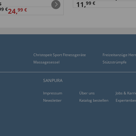
s
11,
99 €
99 €
24,
99 €
Christopeit Sport Fitnessgeräte
Freizeitanzüge Her
Massagesessel
Stützstrümpfe
SANPURA
Impressum
Über uns
Jobs & Karr
Newsletter
Katalog bestellen
Expertenbe