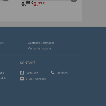
99 €
99 €
9
,
6,
14
,
99 €
ren
Gastrock Gehstöcke
Verbandsmaterial
KONTAKT
iere
Formular
Hotlines
reich
E-Mail-Adresse