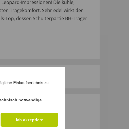
d Leopard-Impressionen! Die kühle,
ten Tragekomfort. Sehr edel wirkt der
ls-Top, dessen Schulterpartie BH-Träger
gliche Einkaufserlebnis zu
echnisch notwendige
M PRODUKT
Ich akzeptiere