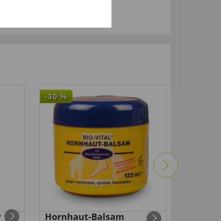
-30
%
-50
%
r
Hornhaut-Balsam
Nasen-