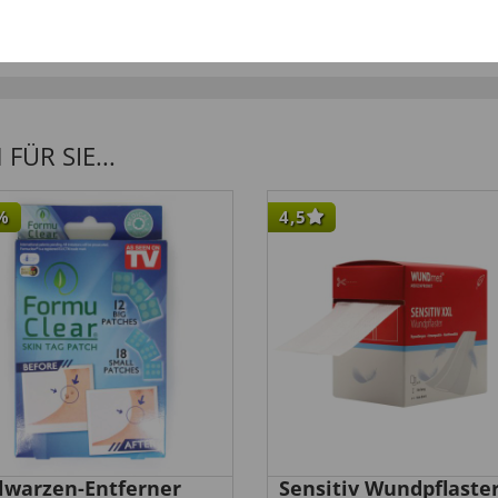
ÜR SIE...
%
4,5
elwarzen-Entferner
Sensitiv Wundpflaste