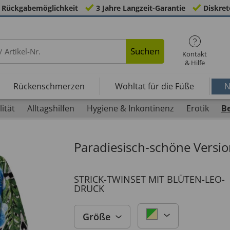
 Rückgabemöglichkeit
3 Jahre Langzeit-Garantie
Diskret
Suchen
Kontakt
& Hilfe
Rückenschmerzen
Wohltat für die Füße
N
ität
Alltagshilfen
Hygiene & Inkontinenz
Erotik
B
Paradiesisch-schöne Versio
STRICK-TWINSET MIT BLÜTEN-LEO-
DRUCK
Größe