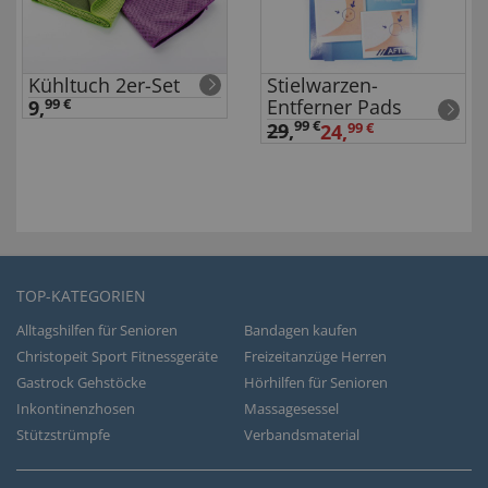
Kühltuch 2er-Set
Stielwarzen-
Entferner Pads
9,
99 €
99 €
29
,
24,
99 €
TOP-KATEGORIEN
Alltagshilfen für Senioren
Bandagen kaufen
Christopeit Sport Fitnessgeräte
Freizeitanzüge Herren
Gastrock Gehstöcke
Hörhilfen für Senioren
Inkontinenzhosen
Massagesessel
Stützstrümpfe
Verbandsmaterial