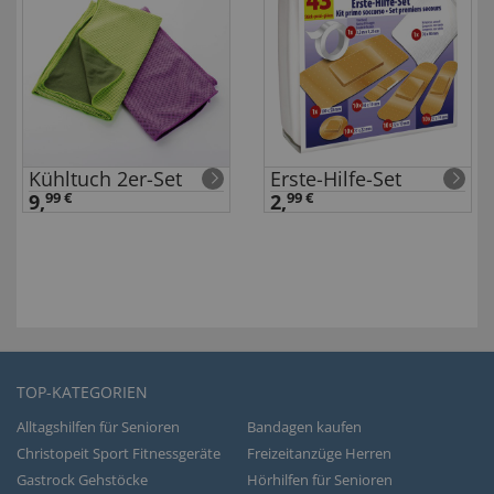
Kühltuch 2er-Set
Erste-Hilfe-Set
9,
99 €
2,
99 €
TOP-KATEGORIEN
Alltagshilfen für Senioren
Bandagen kaufen
Christopeit Sport Fitnessgeräte
Freizeitanzüge Herren
Gastrock Gehstöcke
Hörhilfen für Senioren