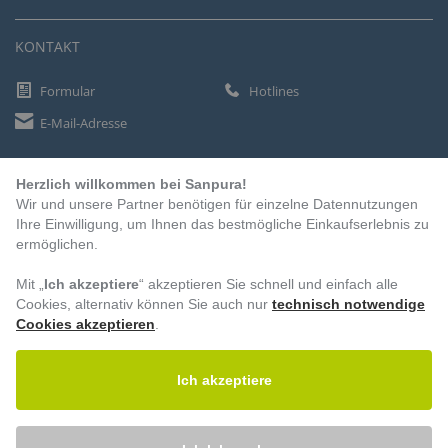
KONTAKT
Formular
Hotlines
E-Mail-Adresse
Herzlich willkommen bei Sanpura!
ZAHLUNGSARTEN
Wir und unsere Partner benötigen für einzelne Datennutzungen
Vorkasse
Ihre Einwilligung, um Ihnen das bestmögliche Einkaufserlebnis zu
ermöglichen.
Rechnung
Lastschrift
Mit „
Ich akzeptiere
“ akzeptieren Sie schnell und einfach alle
Cookies, alternativ können Sie auch nur
technisch notwendige
Cookies akzeptieren
.
BESUCHEN SIE UNS
Ich akzeptiere