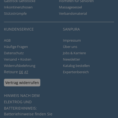
Gastrock Gehstöcke
Hörhilfen für Senioren
Inkontinenzhosen
Massagesessel
Stützstrümpfe
Verbandsmaterial
KUNDENSERVICE
SANPURA
AGB
Impressum
Häufige Fragen
Über uns
Datenschutz
Jobs & Karriere
Versand + Kosten
Newsletter
Widerrufsbelehrung
Katalog bestellen
Retoure
DE
AT
Expertenbereich
Vertrag widerrufen
HINWEIS NACH DEM
ELEKTROG UND
BATTERIEHINWEIS:
Batteriehinweise finden Sie