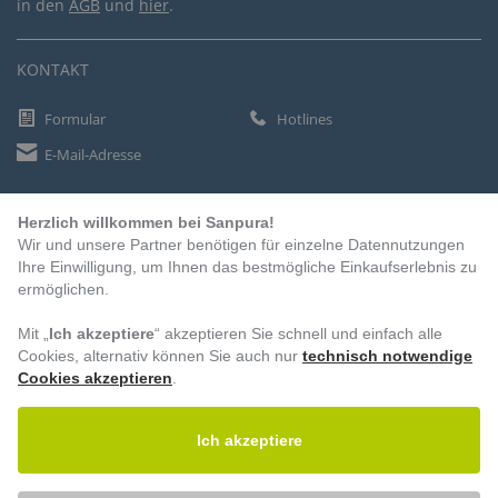
in den
AGB
und
hier
.
KONTAKT
Formular
Hotlines
E-Mail-Adresse
Herzlich willkommen bei Sanpura!
ZAHLUNGSARTEN
Wir und unsere Partner benötigen für einzelne Datennutzungen
Vorkasse
Ihre Einwilligung, um Ihnen das bestmögliche Einkaufserlebnis zu
ermöglichen.
Rechnung
Lastschrift
Mit „
Ich akzeptiere
“ akzeptieren Sie schnell und einfach alle
Cookies, alternativ können Sie auch nur
technisch notwendige
Cookies akzeptieren
.
BESUCHEN SIE UNS
Ich akzeptiere