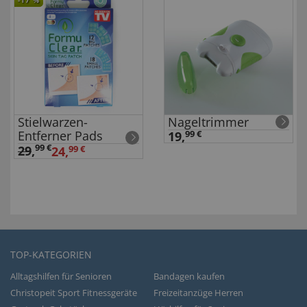
-17
%
Stielwarzen-
Nageltrimmer
Entferner Pads
19,
99 €
99 €
29
,
24,
99 €
TOP-KATEGORIEN
Alltagshilfen für Senioren
Bandagen kaufen
Christopeit Sport Fitnessgeräte
Freizeitanzüge Herren