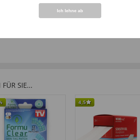
Ich lehne ab
top”
ÜR SIE...
%
4,5