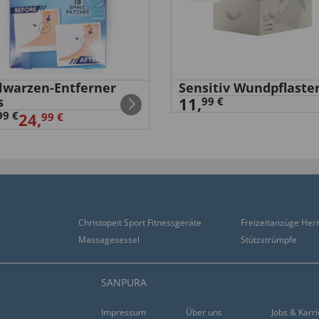
elwarzen-Entferner
Sensitiv Wundpflaste
s
11,
99 €
99 €
24,
99 €
Christopeit Sport Fitnessgeräte
Freizeitanzüge Her
Massagesessel
Stützstrümpfe
SANPURA
Impressum
Über uns
Jobs & Karr