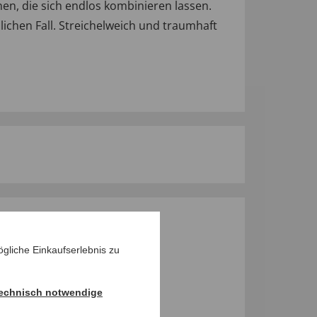
nen, die sich endlos kombinieren lassen.
lichen Fall. Streichelweich und traumhaft
M PRODUKT
gliche Einkaufserlebnis zu
echnisch notwendige