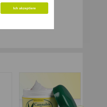
Ich akzeptiere
-50
%