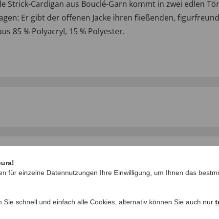
olle Strick-Cardigan aus Bouclé-Garn kommt in zwei edlen Tö
gen: Er gibt der offenen Jacke ihren fließenden, figurfreund
aus 85 % Polyacryl, 15 % Polyester.
IHRE FRAGEN ZU
pura!
en für einzelne Datennutzungen Ihre Einwilligung, um Ihnen das bestmö
Frage stellen
n Sie schnell und einfach alle Cookies, alternativ können Sie auch nur
t
ngen >>