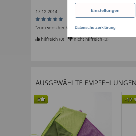
Einstellungen
17.12.2014
“zum verschenken. Verarbeitung-super Qualität -
Datenschutzerklärung
hilfreich (
0
)
nicht hilfreich (
0
)
AUSGEWÄHLTE EMPFEHLUNGEN F
5
-17