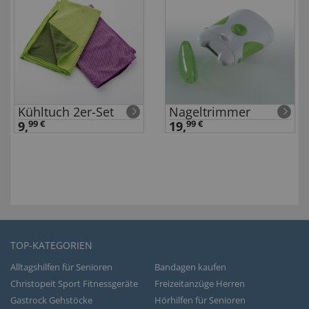
Kühltuch 2er-Set
Nageltrimmer
9,
99 €
19,
99 €
TOP-KATEGORIEN
Alltagshilfen für Senioren
Bandagen kaufen
Christopeit Sport Fitnessgeräte
Freizeitanzüge Herren
Gastrock Gehstöcke
Hörhilfen für Senioren