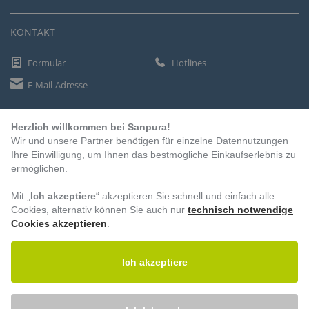
KONTAKT
Formular
Hotlines
E-Mail-Adresse
Herzlich willkommen bei Sanpura!
ZAHLUNGSARTEN
Wir und unsere Partner benötigen für einzelne Datennutzungen
Vorkasse
Ihre Einwilligung, um Ihnen das bestmögliche Einkaufserlebnis zu
ermöglichen.
Rechnung
Lastschrift
Mit „
Ich akzeptiere
“ akzeptieren Sie schnell und einfach alle
Cookies, alternativ können Sie auch nur
technisch notwendige
Cookies akzeptieren
.
BESUCHEN SIE UNS
Ich akzeptiere