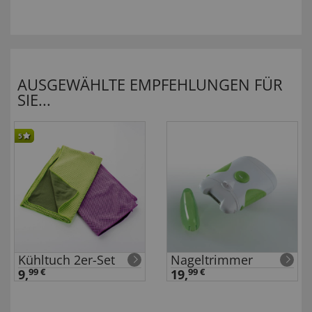
AUSGEWÄHLTE EMPFEHLUNGEN FÜR
SIE...
5
Kühltuch 2er-Set
Nageltrimmer
9,
99 €
19,
99 €