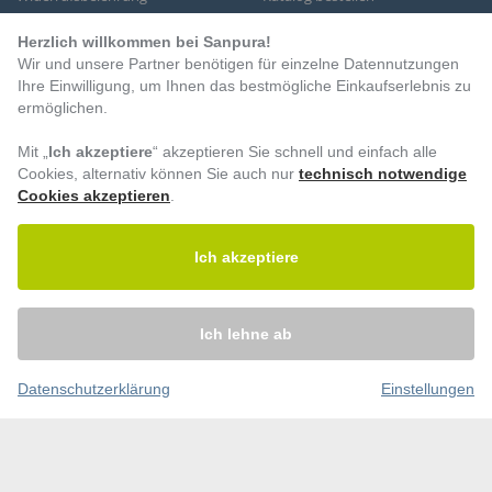
Retoure
DE
AT
Expertenbereich
Herzlich willkommen bei Sanpura!
Wir und unsere Partner benötigen für einzelne Datennutzungen
Vertrag widerrufen
Ihre Einwilligung, um Ihnen das bestmögliche Einkaufserlebnis zu
ermöglichen.
HINWEIS NACH DEM
ELEKTROG UND
Mit „
Ich akzeptiere
“ akzeptieren Sie schnell und einfach alle
BATTERIEHINWEIS:
Cookies, alternativ können Sie auch nur
technisch notwendige
Cookies akzeptieren
.
Batteriehinweise finden Sie
in den
AGB
und
hier
.
Ich akzeptiere
KONTAKT
Formular
Hotlines
Ich lehne ab
E-Mail-Adresse
Datenschutzerklärung
Einstellungen
ZAHLUNGSARTEN
Vorkasse