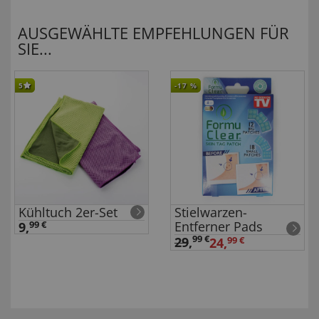
AUSGEWÄHLTE EMPFEHLUNGEN FÜR
SIE...
5
-17
%
Kühltuch 2er-Set
Stielwarzen-
Entferner Pads
9,
99 €
99 €
29
,
24,
99 €