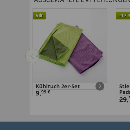
5
-17
Kühltuch 2er-Set
Sti
9,
Pad
99 €
29
,