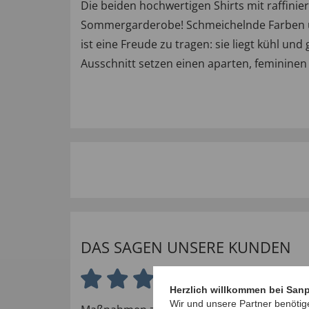
Die beiden hochwertigen Shirts mit raffini
Sommergarderobe! Schmeichelnde Farben und
ist eine Freude zu tragen: sie liegt kühl un
Ausschnitt setzen einen aparten, femininen 
DAS SAGEN UNSERE KUNDEN
5.0 von 5 Sternen
Herzlich willkommen bei San
Wir und unsere Partner benötig