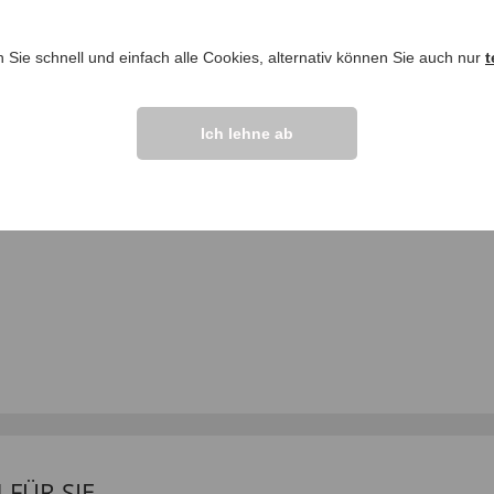
ngen >>
n Sie schnell und einfach alle Cookies, alternativ können Sie auch nur
t
Ich lehne ab
ÜR SIE...