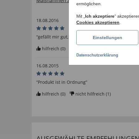
Maßnahmen zur Verifizierung von Bewertu
ermöglichen.
Mit „
Ich akzeptiere
“ akzeptiere
18.08.2016
Cookies akzeptieren
.
“gefällt mir gut, gute Qualität”
Einstellungen
hilfreich (
0
)
nicht hilfreich (
0
)
Datenschutzerklärung
16.08.2015
“Produkt ist in Ordnung”
hilfreich (
0
)
nicht hilfreich (
1
)
AUSGEWÄHLTE EMPFEHLUNGEN F