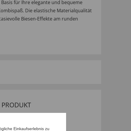
e Basis für Ihre elegante und bequeme
mbispaß. Die elastische Materialqualität
ntasievolle Biesen-Effekte am runden
M PRODUKT
gliche Einkaufserlebnis zu