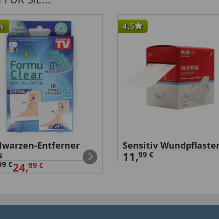
%
4,5
elwarzen-Entferner
Sensitiv Wundpflaste
s
11,
99 €
99 €
24,
99 €