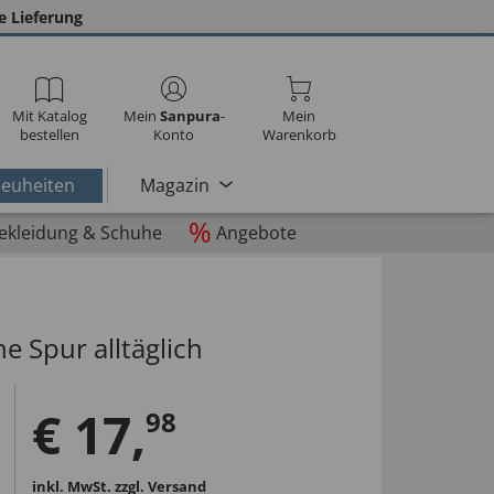
e Lieferung
Mit Katalog
Mein
Sanpura
-
Mein
bestellen
Konto
Warenkorb
euheiten
Magazin
%
ekleidung & Schuhe
Angebote
ne Spur alltäglich
€
17
,
98
inkl. MwSt.
zzgl. Versand