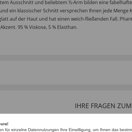
ertem Ausschnitt und beliebtem ½-Arm bilden eine fabelhaft
 ein klassischer Schnitt versprechen Ihnen jede Menge Ko
d glatt auf der Haut und hat einen weich-fließenden Fall. Pha
Akzent. 95 % Viskose, 5 % Elasthan.
IHRE FRAGEN ZU
Frage stellen
pura!
en für einzelne Datennutzungen Ihre Einwilligung, um Ihnen das bestmö