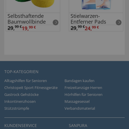
Selbsthaftende
Stielwarzen-
Baumwollbinde
Entferner Pads
99 €
99 €
29
,
29
,
19,
99 €
24,
99 €
TOP-KATEGORIEN
Alltagshilfen für Senioren
Bandagen kaufen
Christopeit Sport Fitnessgeräte
Freizeitanzüge Herren
Gastrock Gehstöcke
Hörhilfen für Senioren
Inkontinenzhosen
Massagesessel
Stützstrümpfe
Verbandsmaterial
KUNDENSERVICE
SANPURA