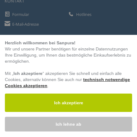
KONTAKT
Formular
Hotlines
E-Mail-Adresse
Herzlich willkommen bei Sanpura!
ZAHLUNGSARTEN
Wir und unsere Partner benötigen für einzelne Datennutzungen
Vorkasse
Ihre Einwilligung, um Ihnen das bestmögliche Einkaufserlebnis zu
ermöglichen.
Rechnung
Lastschrift
Mit „
Ich akzeptiere
“ akzeptieren Sie schnell und einfach alle
Cookies, alternativ können Sie auch nur
technisch notwendige
Cookies akzeptieren
.
BESUCHEN SIE UNS
Ich akzeptiere
Ich lehne ab