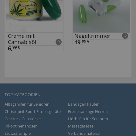
Creme mit
Nageltrimmer
Cannabisöl
19,
99 €
6,
99 €
TOP-KATEGORIEN
Alltagshilfen für Senioren
Bandagen kaufen
Christopeit Sport Fitnessgeräte
Freizeitanzüge Herren
Gastrock Gehstöcke
Hörhilfen für Senioren
Inkontinenzhosen
Massagesessel
Stützstrümpfe
Verbandsmaterial