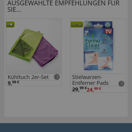
AUSGEWÄHLTE EMPFEHLUNGEN FÜR
SIE...
5
-17
%
Kühltuch 2er-Set
Stielwarzen-
Entferner Pads
9,
99 €
99 €
29
,
24,
99 €