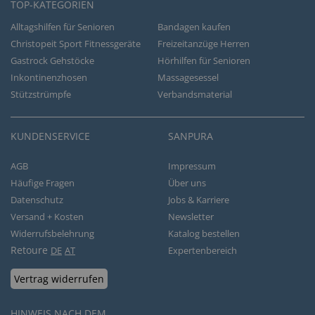
TOP-KATEGORIEN
Alltagshilfen für Senioren
Bandagen kaufen
Christopeit Sport Fitnessgeräte
Freizeitanzüge Herren
Gastrock Gehstöcke
Hörhilfen für Senioren
Inkontinenzhosen
Massagesessel
Stützstrümpfe
Verbandsmaterial
KUNDENSERVICE
SANPURA
AGB
Impressum
Häufige Fragen
Über uns
Datenschutz
Jobs & Karriere
Versand + Kosten
Newsletter
Widerrufsbelehrung
Katalog bestellen
Retoure
DE
AT
Expertenbereich
Vertrag widerrufen
HINWEIS NACH DEM