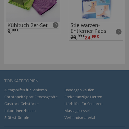
Kühltuch 2er-Set
Stielwarzen-
Entferner Pads
9,
99 €
99 €
29
,
24,
99 €
TOP-KATEGORIEN
Alltagshilfen für Senioren
Bandagen kaufen
Christopeit Sport Fitnessgeräte
Freizeitanzüge Herren
Gastrock Gehstöcke
Hörhilfen für Senioren
Inkontinenzhosen
Massagesessel
Stützstrümpfe
Verbandsmaterial