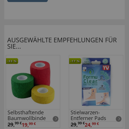
AUSGEWÄHLTE EMPFEHLUNGEN FÜR
SIE...
-33
%
-17
%
Selbsthaftende
Stielwarzen-
Baumwollbinde
Entferner Pads
99 €
99 €
29
,
29
,
19,
99 €
24,
99 €