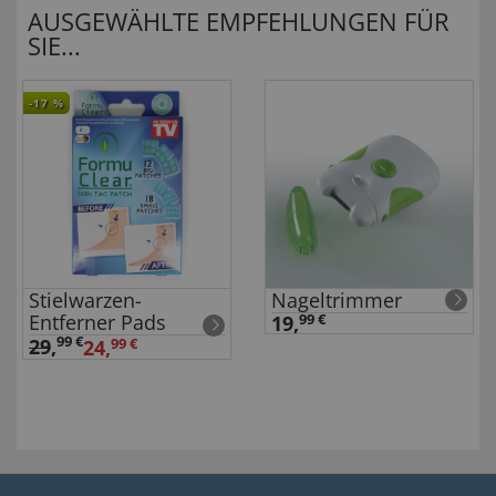
AUSGEWÄHLTE EMPFEHLUNGEN FÜR
SIE...
-17
%
Stielwarzen-
Nageltrimmer
Entferner Pads
19,
99 €
99 €
29
,
24,
99 €