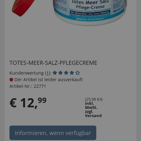
TOTES-MEER-SALZ-PFLEGECREME
Kundenwertung (
1
):
Der Artikel ist leider ausverkauft
Artikel-Nr.:
22771
€
12
,
99
(25,98 €/l)
inkl.
MwSt.
zzgl.
Versand
Informieren, wenn verfügbar