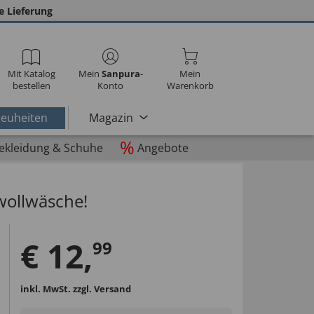
e Lieferung
Mit Katalog
Mein
Sanpura
-
Mein
bestellen
Konto
Warenkorb
euheiten
Magazin
%
ekleidung & Schuhe
Angebote
wollwäsche!
€
12
,
99
inkl. MwSt.
zzgl. Versand