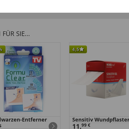
ÜR SIE...
%
4,5
elwarzen-Entferner
Sensitiv Wundpflaste
s
11,
99 €