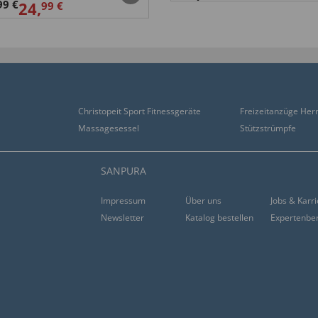
99 €
24,
99 €
Christopeit Sport Fitnessgeräte
Freizeitanzüge Her
Massagesessel
Stützstrümpfe
SANPURA
Impressum
Über uns
Jobs & Karr
Newsletter
Katalog bestellen
Expertenbe