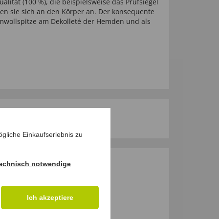
tät (100 %), die beispielsweise das Prüfsiegel
n sie sich an den Körper an. Der konsequente
umwollspitze am Dekolleté der Hemden und als
gliche Einkaufserlebnis zu
echnisch notwendige
M PRODUKT
Ich akzeptiere