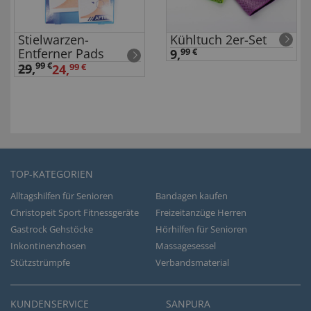
Stielwarzen-
Kühltuch 2er-Set
Entferner Pads
9,
99 €
99 €
29
,
24,
99 €
TOP-KATEGORIEN
Alltagshilfen für Senioren
Bandagen kaufen
Christopeit Sport Fitnessgeräte
Freizeitanzüge Herren
Gastrock Gehstöcke
Hörhilfen für Senioren
Inkontinenzhosen
Massagesessel
Stützstrümpfe
Verbandsmaterial
KUNDENSERVICE
SANPURA