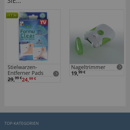
SIE...
-17
%
Stielwarzen-
Nageltrimmer
Entferner Pads
19,
99 €
99 €
29
,
24,
99 €
TOP-KATEGORIEN