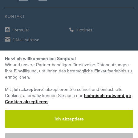
KONTAKT
Formular
Hotlines
E-Mail-Adresse
Herzlich willkommen bei Sanpura!
ZAHLUNGSARTEN
Wir und unsere Partner benötigen für einzelne Datennutzungen
Vorkasse
Ihre Einwilligung, um Ihnen das bestmögliche Einkaufserlebnis zu
ermöglichen.
Rechnung
Lastschrift
Mit „
Ich akzeptiere
“ akzeptieren Sie schnell und einfach alle
Cookies, alternativ können Sie auch nur
technisch notwendige
Cookies akzeptieren
.
BESUCHEN SIE UNS
Ich akzeptiere