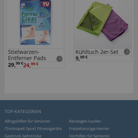
Stielwarzen-
Kühltuch 2er-Set
Entferner Pads
9,
99 €
99 €
29
,
24,
99 €
TOP-KATEGORIEN
Alltagshilfen für Senioren
Bandagen kaufen
Christopeit Sport Fitnessgeräte
Freizeitanzüge Herren
Gastrock Gehstöcke
Hörhilfen für Senioren