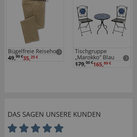
Bügelfreie Reisehose
Tischgruppe
„Marokko” Blau
99 €
49
,
35,
25 €
00 €
179
,
165,
89 €
DAS SAGEN UNSERE KUNDEN