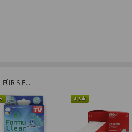
tät und das Leichtgewicht
ÜR SIE...
%
4,5