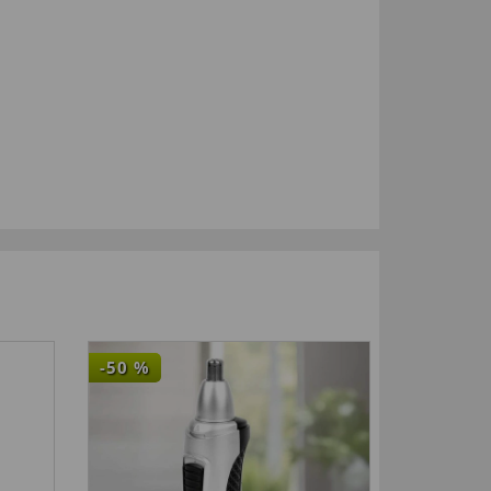
-50
%