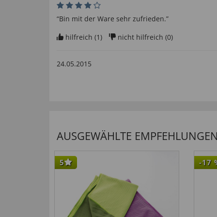
“Bin mit der Ware sehr zufrieden.”
hilfreich (
1
)
nicht hilfreich (
0
)
24.05.2015
“Die Trageeigenschaften sind sehr gut. Die Quali
sind besonders hervorzuheben.Der”
hilfreich (
1
)
nicht hilfreich (
0
)
AUSGEWÄHLTE EMPFEHLUNGEN F
11.05.2015
5
-17
“alles sehr gut”
hilfreich (
1
)
nicht hilfreich (
2
)
27.04.2015