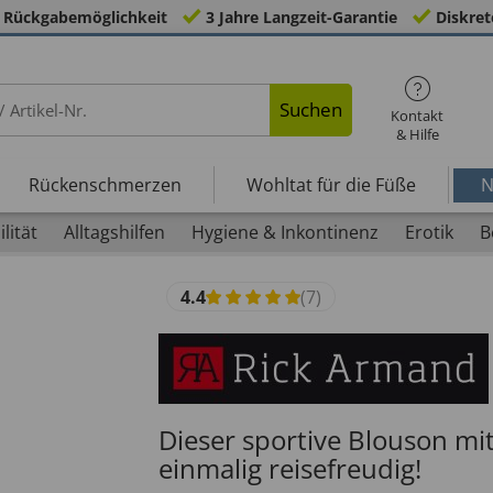
 Rückgabemöglichkeit
3 Jahre Langzeit-Garantie
Diskret
Suchen
Kontakt
& Hilfe
Rückenschmerzen
Wohltat für die Füße
N
lität
Alltagshilfen
Hygiene & Inkontinenz
Erotik
B
4.4
(7)
Dieser sportive Blouson mit
einmalig reisefreudig!