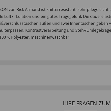
on Rick Armand ist knitterresistent, sehr pflegeleicht un
ale Luftzirkulation und ein gutes Tragegefühl. Die dauerela
Reißverschlusstaschen außen und zwei Innentaschen geben v
hulterpassen, Kontrastverarbeitung und Steh-/Umlegekragen
s 100 % Polyester, maschinenwaschbar.
IHRE FRAGEN ZU