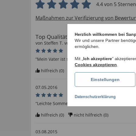
4.4 von 5 Sternen
Maßnahmen zur Verifizierung von Bewertu
Herzlich willkommen bei San
Top Qualität
Wir und unsere Partner benötig
von
Steffen T
. vom
22.05.2018
ermöglichen.
Mit „
Ich akzeptiere
“ akzeptiere
“Mein Vater ist sehr zufrieden”
Cookies akzeptieren
.
hilfreich (
0
)
nicht hilfreich (
0
)
Einstellungen
07.05.2016
Datenschutzerklärung
“Leichte Sommerjacke, bestens verarbeitet”
hilfreich (
0
)
nicht hilfreich (
0
)
03.08.2015