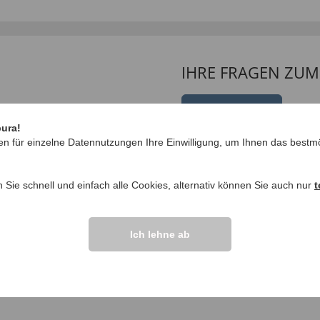
IHRE FRAGEN ZU
Frage stellen
pura!
ngen >>
en für einzelne Datennutzungen Ihre Einwilligung, um Ihnen das bestmö
n Sie schnell und einfach alle Cookies, alternativ können Sie auch nur
t
Ich lehne ab