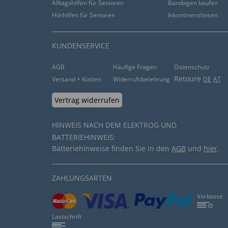
Alltagshilfen für Senioren
Bandagen kaufen
Hörhilfen für Senioren
Inkontinenzhosen
21.01.2016
“Ob das Gerät die Milben vertreibt, weiß ich nich
KUNDENSERVICE
keine Geräusche von sich und man hat ein hübsc
dafür ist es allerdings zu teuer.”
AGB
Häufige Fragen
Datenschutz
Retoure
Versand + Kosten
Widerrufsbelehrung
DE
AT
hilfreich (
1
)
nicht hilfreich (
2
)
Vertrag widerrufen
08.10.2015
HINWEIS NACH DEM ELEKTROG UND
BATTERIEHINWEIS:
“Wir haben das gerät unter unserem Bet installie
Batteriehinweise finden Sie in den
AGB
und
hier
.
Spur,soweit wir es beurteilen können.”
hilfreich (
0
)
nicht hilfreich (
6
)
ZAHLUNGSARTEN
Vorkasse
30.09.2015
Lastschrift
“noch nicht lang im Einsatz, scheint aber zu wirk