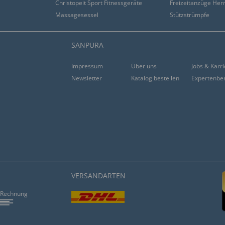
Christopeit Sport Fitnessgeräte
Freizeitanzüge Her
Massagesessel
Stützstrümpfe
t. Aber es gibt zumindest
SANPURA
hes blaues Nachtlicht. Nur
Impressum
Über uns
Jobs & Karr
Newsletter
Katalog bestellen
Expertenbe
rt. Von Milben keine
VERSANDARTEN
Rechnung
en, super”