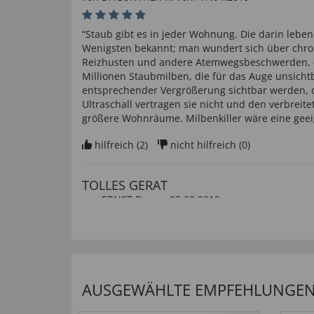
“Staub gibt es in jeder Wohnung. Die darin lebe
Wenigsten bekannt; man wundert sich über chro
Reizhusten und andere Atemwegsbeschwerden, d
Millionen Staubmilben, die für das Auge unsichtb
entsprechender Vergrößerung sichtbar werden, d
Ultraschall vertragen sie nicht und den verbreit
größere Wohnräume. Milbenkiller wäre eine gee
hilfreich (
2
)
nicht hilfreich (
0
)
TOLLES GERAT
von
ERNST B
. vom
03.03.2019
“WIERKUNG GUT”
hilfreich (
0
)
nicht hilfreich (
0
)
AUSGEWÄHLTE EMPFEHLUNGEN F
Qualität i.O.