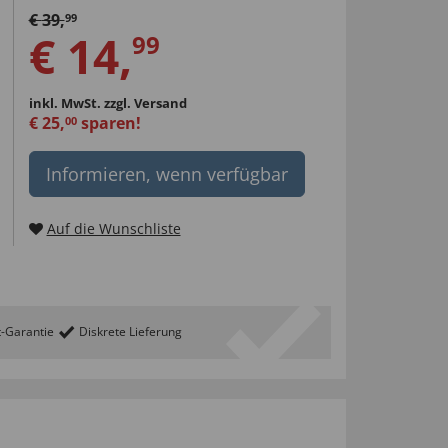
€
39
,
99
€
14
,
99
inkl. MwSt.
zzgl. Versand
€
25
,
sparen!
00
Informieren, wenn verfügbar
Auf die Wunschliste
t-Garantie
Diskrete Lieferung