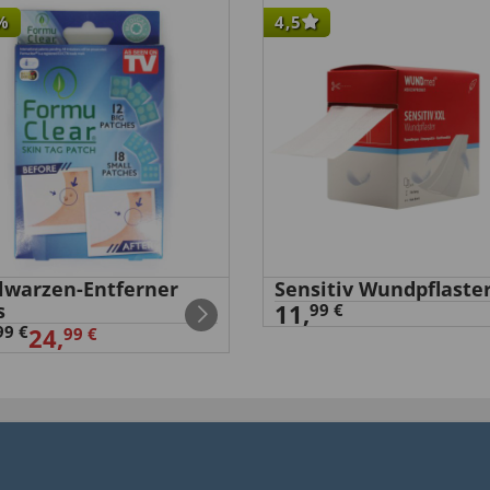
%
4,5
ch”
 Steckdose angeschlossen.
ann ich keine Aussage
elwarzen-Entferner
Sensitiv Wundpflaste
s
11,
99 €
99 €
24,
99 €