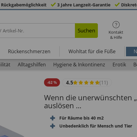
 Rückgabemöglichkeit
3 Jahre Langzeit-Garantie
Diskret
Suchen
Kontakt
& Hilfe
Rückenschmerzen
Wohltat für die Füße
N
lität
Alltagshilfen
Hygiene & Inkontinenz
Erotik
B
4.5
(11)
-
62
%
Wenn die unerwünschten „U
auslösen ...
Für Räume bis 40 m2
Unbedenklich für Mensch und Tier