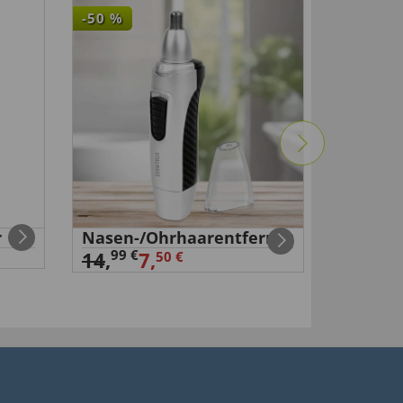
-50
%
r
Nasen-/Ohrhaarentferner
Creme 
6,
99 €
99 €
14
,
7,
50 €