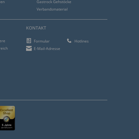
ren
Gastrock Gehstöcke
Verbandsmaterial
KONTAKT
iere
Formular
Hotlines
reich
E-Mail-Adresse