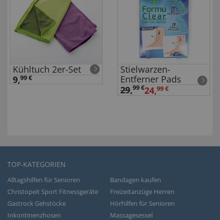
Kühltuch 2er-Set
Stielwarzen-
Entferner Pads
9,
99 €
99 €
29
,
24,
99 €
TOP-KATEGORIEN
Alltagshilfen für Senioren
Bandagen kaufen
Christopeit Sport Fitnessgeräte
Freizeitanzüge Herren
Gastrock Gehstöcke
Hörhilfen für Senioren
Inkontinenzhosen
Massagesessel