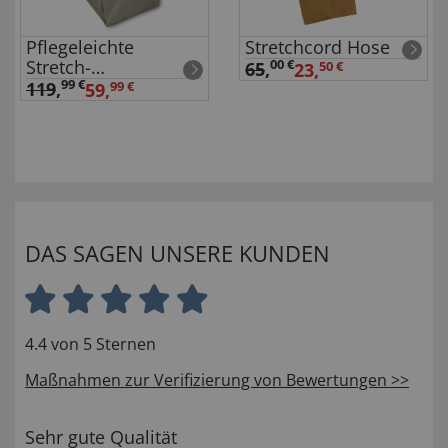
Pflegeleichte
Stretchcord Hose
Stretch-
00 €
65
,
23,
50 €
Baumwollhose
99 €
119
,
59,
99 €
DAS SAGEN UNSERE KUNDEN
4.4 von 5 Sternen
Maßnahmen zur Verifizierung von Bewertungen >>
Sehr gute Qualität