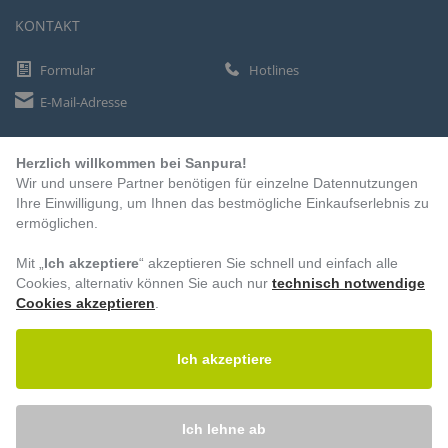
KONTAKT
Formular
Hotlines
E-Mail-Adresse
Herzlich willkommen bei Sanpura!
ZAHLUNGSARTEN
Wir und unsere Partner benötigen für einzelne Datennutzungen
Vorkasse
Ihre Einwilligung, um Ihnen das bestmögliche Einkaufserlebnis zu
ermöglichen.
Rechnung
Lastschrift
Mit „
Ich akzeptiere
“ akzeptieren Sie schnell und einfach alle
Cookies, alternativ können Sie auch nur
technisch notwendige
Cookies akzeptieren
.
BESUCHEN SIE UNS
Ich akzeptiere
Ich lehne ab