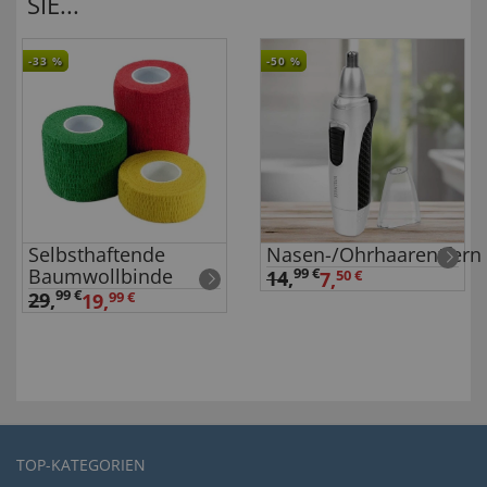
SIE...
-33
%
-50
%
Selbsthaftende
Nasen-/Ohrhaarentfern
Baumwollbinde
99 €
14
,
7,
50 €
99 €
29
,
19,
99 €
TOP-KATEGORIEN