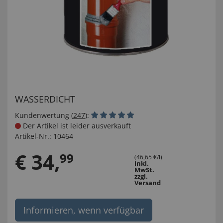
WASSERDICHT
Kundenwertung (
247
):
Der Artikel ist leider ausverkauft
Artikel-Nr.:
10464
€
34
,
99
(46,65 €/l)
inkl.
MwSt.
zzgl.
Versand
Informieren, wenn verfügbar