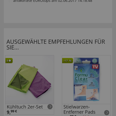
antwortete EUROtops am 02.06.2017 14:18:48
AUSGEWÄHLTE EMPFEHLUNGEN FÜR
SIE...
5
-17
%
Kühltuch 2er-Set
Stielwarzen-
Entferner Pads
9,
99 €